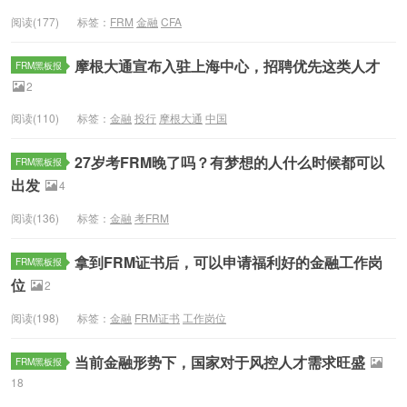
阅读(177)
标签：
FRM
金融
CFA
摩根大通宣布入驻上海中心，招聘优先这类人才
FRM黑板报
2
阅读(110)
标签：
金融
投行
摩根大通
中国
27岁考FRM晚了吗？有梦想的人什么时候都可以
FRM黑板报
出发
4
阅读(136)
标签：
金融
考FRM
拿到FRM证书后，可以申请福利好的金融工作岗
FRM黑板报
位
2
阅读(198)
标签：
金融
FRM证书
工作岗位
当前金融形势下，国家对于风控人才需求旺盛
FRM黑板报
18