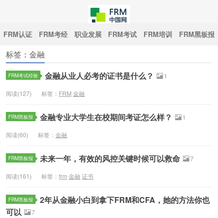
FRM认证
FRM考经
职业发展
FRM考试
FRM培训
FRM黑板报
标签：金融
中国FRM网
金融从业人必考的证书是什么？
FRM考试经验
1
阅读(127)
标签：
FRM
金融
金融专业大学生在校期间考证怎么样？
FRM黑板报
1
阅读(60)
标签：
金融
未来一年，有效的风控关键时候可以救命
FRM黑板报
7
阅读(161)
标签：
frm
金融
证书
2年从金融小白到拿下FRM和CFA，她的方法你也
FRM黑板报
可以
7