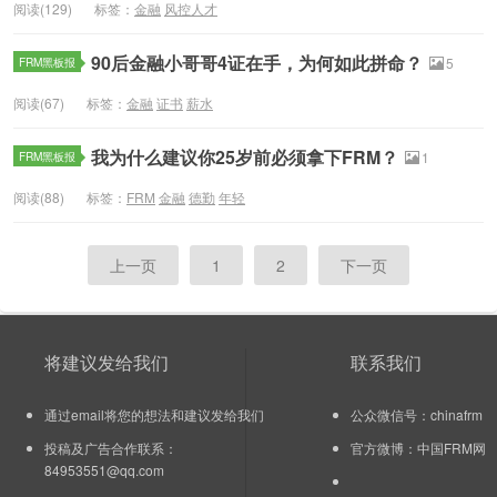
阅读(129)
标签：
金融
风控人才
90后金融小哥哥4证在手，为何如此拼命？
FRM黑板报
5
阅读(67)
标签：
金融
证书
薪水
我为什么建议你25岁前必须拿下FRM？
FRM黑板报
1
阅读(88)
标签：
FRM
金融
德勤
年轻
上一页
1
2
下一页
将建议发给我们
联系我们
通过email将您的想法和建议发给我们
公众微信号：chinafrm
投稿及广告合作联系：
官方微博：
中国FRM网
84953551@qq.com