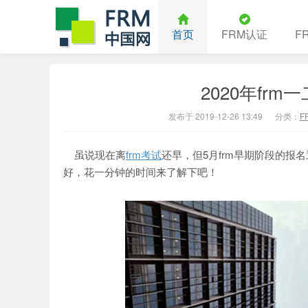
首页
FRM认证
F
2020年fr
中国FRM
发布于 2019-12-26 13:49
分类：
F
虽说现在离
frm考试
还早，但5月frm早期阶段的报
好，花一分钟的时间来了解下吧！