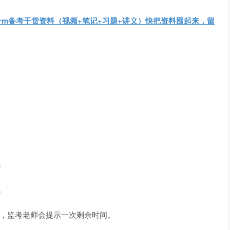
frm备考干货资料（视频+笔记+习题+讲义）快把资料囤起来，留
。
。
时，监考老师会提示一次剩余时间。