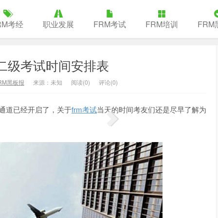
RM考经
职业发展
FRM考试
FRM培训
FRM
m一二级考试时间安排表
RM黑板报
来源：未知
阅读(
0
)
评论(0)
名通道已经开启了，关于
frm考试
当天的时间考友们还是尽早了解为