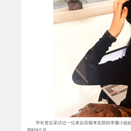
网
学长曾近采访过一位来自高顿考友群的李珊小姐姐
用时8个月。