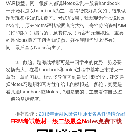
VAR模型。网上很多人都说Notes杂乱一般看handbook，
一开始我是以handbook为主，看得很快好高兴的，结果做
题发现很多知识未覆盖。考试前2周，我发现为什么说Not
es杂乱，原来Notes严格按照官方大纲（寄给你的资料AIM
（打印版））编写的，虽装订成书内容却无连续性，重要
的是Notes覆盖了所有知识点。好在我醒悟过来还有时
间，最后全以Notes为主了。
3、做题。题海战术那可是中国学生的优势，势必要
发扬光大。在看handbook和notes过程中基本上市结束一
章做一章的习题。经过多轮复习到最后冲刺阶段，建议选
择Notes习题册和官方往年给出的模拟题。多轮，究竟是
看几遍handbook或Notes，3遍是要的，主要看你自己过
一遍的掌握程度。
推荐阅读：
2016年金融风险管理师报名条件详情介绍
FRM考试教材一级二级最全N
otes免费下载