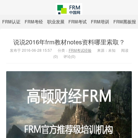
FRM认证
FRM考经
职业发展
FRM考试
FRM培训
FRM黑板报
说说2016年frm教材notes资料哪里索取？
中国FRM网
发布于 2016-06-28 15:57
分类：
FRM考试经验
来源：未知
阅读
(
0
)
评论(0)