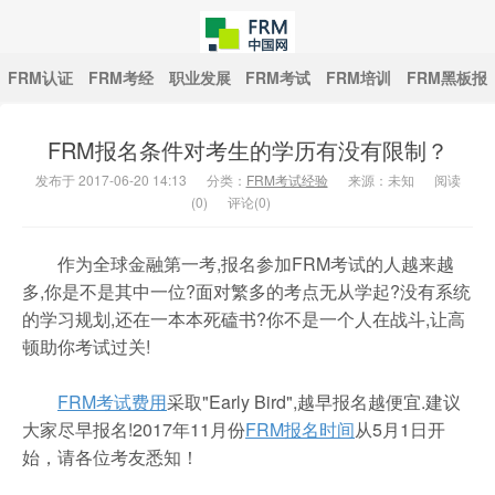
FRM认证
FRM考经
职业发展
FRM考试
FRM培训
FRM黑板报
FRM报名条件对考生的学历有没有限制？
中国FRM网
发布于 2017-06-20 14:13
分类：
FRM考试经验
来源：未知
阅读
(
0
)
评论(0)
作为全球金融第一考,报名参加FRM考试的人越来越
多,你是不是其中一位?面对繁多的考点无从学起?没有系统
的学习规划,还在一本本死磕书?你不是一个人在战斗,让高
顿助你考试过关!
FRM考试费用
采取"Early Bird",越早报名越便宜.建议
大家尽早报名!2017年11月份
FRM报名时间
从5月1日开
始，请各位考友悉知！